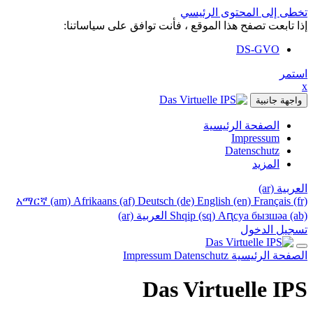
تخطى إلى المحتوى الرئيسي
إذا تابعت تصفح هذا الموقع ، فأنت توافق على سياساتنا:
DS-GVO
استمر
x
واجهة جانبية
الصفحة الرئيسية
Impressum
Datenschutz
المزيد
العربية ‎(ar)‎
አማርኛ ‎(am)‎
Afrikaans ‎(af)‎
Deutsch ‎(de)‎
English ‎(en)‎
Français ‎(fr)‎
Аԥсуа бызшәа ‎(ab)‎
Shqip ‎(sq)‎
العربية ‎(ar)‎
تسجيل الدخول
الصفحة الرئيسية
Datenschutz
Impressum
Das Virtuelle IPS