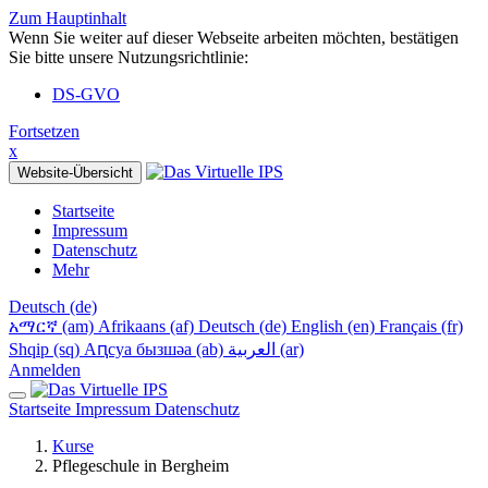
Zum Hauptinhalt
Wenn Sie weiter auf dieser Webseite arbeiten möchten, bestätigen
Sie bitte unsere Nutzungsrichtlinie:
DS-GVO
Fortsetzen
x
Website-Übersicht
Startseite
Impressum
Datenschutz
Mehr
Deutsch ‎(de)‎
አማርኛ ‎(am)‎
Afrikaans ‎(af)‎
Deutsch ‎(de)‎
English ‎(en)‎
Français ‎(fr)‎
Shqip ‎(sq)‎
Аԥсуа бызшәа ‎(ab)‎
العربية ‎(ar)‎
Anmelden
Startseite
Impressum
Datenschutz
Kurse
Pflegeschule in Bergheim