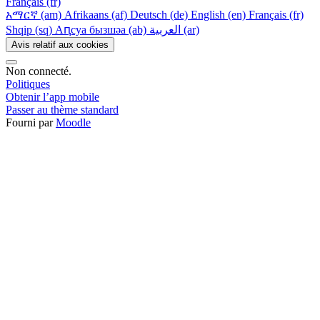
Français ‎(fr)‎
አማርኛ ‎(am)‎
Afrikaans ‎(af)‎
Deutsch ‎(de)‎
English ‎(en)‎
Français ‎(fr)‎
Shqip ‎(sq)‎
Аԥсуа бызшәа ‎(ab)‎
العربية ‎(ar)‎
Avis relatif aux cookies
Non connecté.
Politiques
Obtenir l’app mobile
Passer au thème standard
Fourni par
Moodle